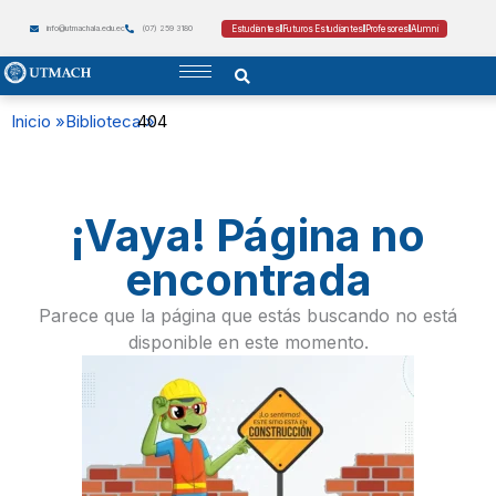
Estudiantes
Futuros Estudiantes
Profesores
Alumni
info@utmachala.edu.ec
(07) 259 3180
Inicio »
Biblioteca »
404
¡Vaya! Página no
encontrada
Parece que la página que estás buscando no está
disponible en este momento.