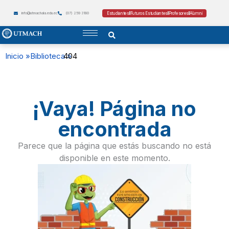
Estudiantes
Futuros Estudiantes
Profesores
Alumni
info@utmachala.edu.ec
(07) 259 3180
Inicio »
Biblioteca »
404
¡Vaya! Página no
encontrada
Parece que la página que estás buscando no está
disponible en este momento.