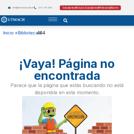
Estudiantes
Futuros Estudiantes
Profesores
Alumni
info@utmachala.edu.ec
(07) 259 3180
Inicio »
Biblioteca »
404
¡Vaya! Página no
encontrada
Parece que la página que estás buscando no está
disponible en este momento.